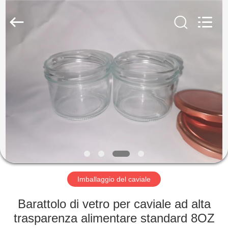
Lianyi
International
industrial
and
trading
co.,Ltd.
All
Rights
CASA
Reserved.
PRODOTTI
CIRCA
NOI
GIRO
DELLA
Imballaggio del caviale
FABBRICA
Barattolo di vetro per caviale ad alta
trasparenza alimentare standard 8OZ