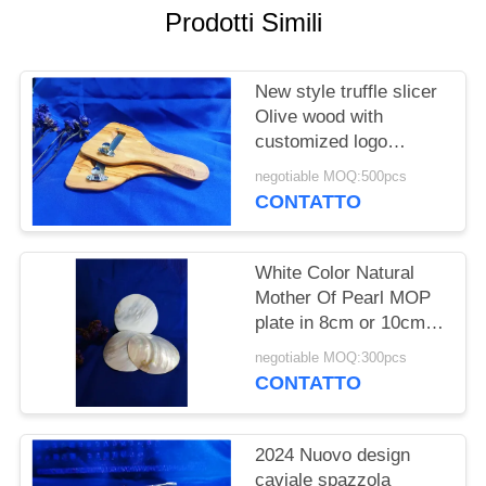
SITO
Prodotti Simili
PRIVACY
New style truffle slicer
POLICY
Olive wood with
customized logo
220x110x8mm
negotiable MOQ:500pcs
CONTATTO
White Color Natural
Mother Of Pearl MOP
plate in 8cm or 10cm
or customized size
negotiable MOQ:300pcs
available
CONTATTO
2024 Nuovo design
caviale spazzola