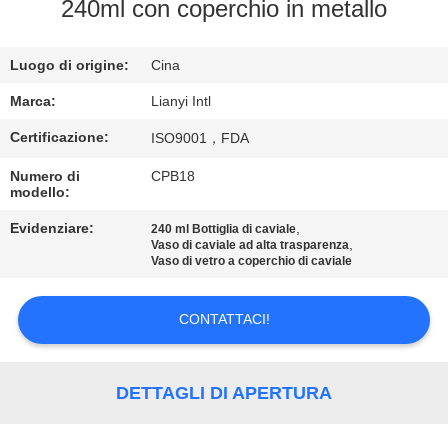
CONTROLLO
240ml con coperchio in metallo
DI
Luogo di origine:
Cina
QUALITÀ
Marca:
Lianyi Intl
CONTATTO
Certificazione:
ISO9001，FDA
STATI
Numero di
CPB18
modello:
UNITI
Evidenziare:
,
240 ml Bottiglia di caviale
,
Vaso di caviale ad alta trasparenza
RICHIEDA
Vaso di vetro a coperchio di caviale
UNA
CONTATTACI!
CITAZIONE
MAPPA
DETTAGLI DI APERTURA
DEL