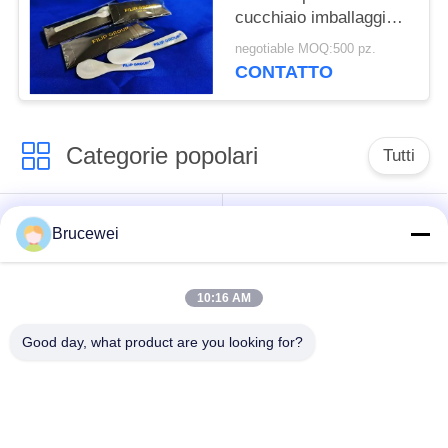
cucchiaio imballaggio
scatola con logo
negotiable MOQ:500 pz.
diverse dimensioni
CONTATTO
disponibili
Categorie popolari
Tutti
Scatola d'imballaggio
Scatola di imballaggio
Brucewei
di carta
per alimenti
10:16 AM
Scatola regalo in
Confezioni in cartone
carta rigida
Good day, what product are you looking for?
Cornice fotografica
Imballaggio del
personalizzata
caviale