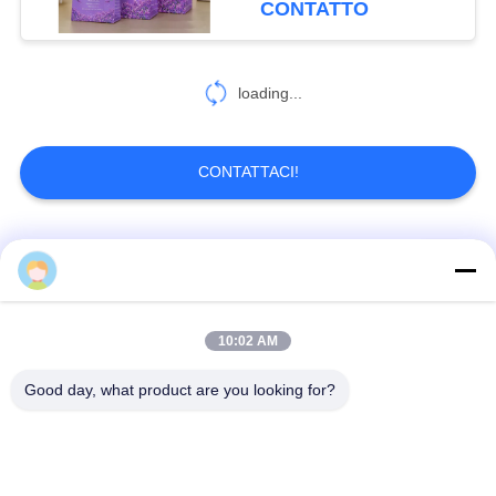
CONTATTO
loading...
CONTATTACI!
Categorie popolari
Tutti
Scatola d'imballaggio
Scatola di imballaggio
10:02 AM
di carta
per alimenti
Good day, what product are you looking for?
Scatola regalo in
Confezioni in cartone
carta rigida