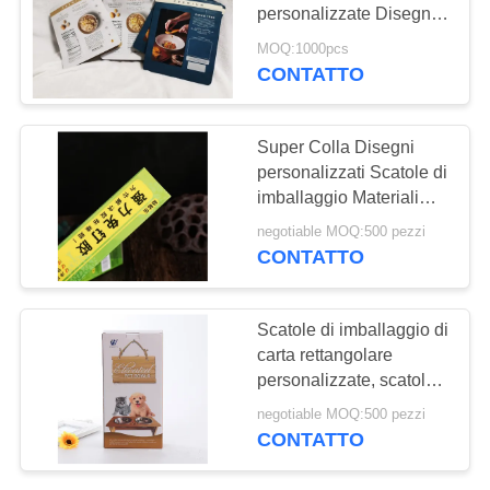
SITO
personalizzate Disegni
personalizzati Soluzione
MOQ:1000pcs
di imballaggio ideale per
CONTATTO
PRIVACY
l'esposizione e il
POLICY
riconoscimento al
dettaglio
Super Colla Disegni
personalizzati Scatole di
imballaggio Materiali
riciclati per prodotti
negotiable MOQ:500 pezzi
alimentari
CONTATTO
Scatole di imballaggio di
carta rettangolare
personalizzate, scatole
pieghevoli di cartone per
negotiable MOQ:500 pezzi
la ciotola per animali
CONTATTO
domestici