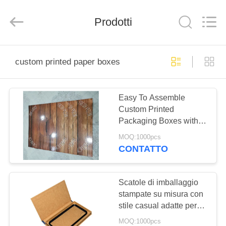
Lianyi
International
industrial
Prodotti
and
trading
co.,Ltd.
All
Rights
CASA
Reserved.
custom printed paper boxes
PRODOTTI
Easy To Assemble
Custom Printed
CIRCA
Packaging Boxes with
NOI
Accepted Custom Logo
MOQ:1000pcs
Printing
CONTATTO
GIRO
DELLA
Scatole di imballaggio
stampate su misura con
FABBRICA
stile casual adatte per
l'imballaggio di prodotti
MOQ:1000pcs