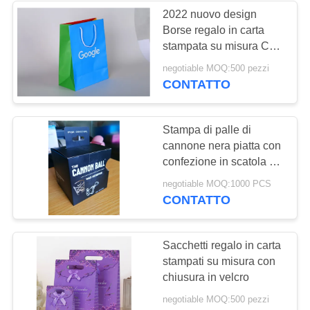
2022 nuovo design
Borse regalo in carta
stampata su misura Con
corda di cotone
negotiable MOQ:500 pezzi
CONTATTO
Stampa di palle di
cannone nera piatta con
confezione in scatola di
carta personalizzata per
negotiable MOQ:1000 PCS
palle per bambini
CONTATTO
Sacchetti regalo in carta
stampati su misura con
chiusura in velcro
negotiable MOQ:500 pezzi