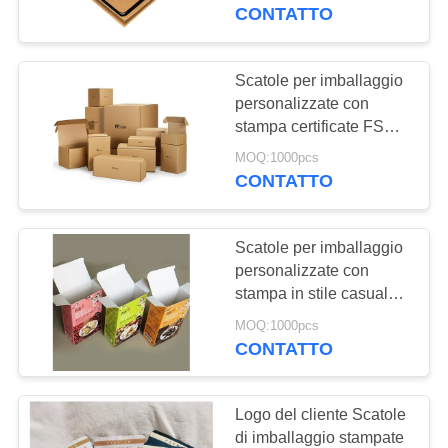
CONTROLLO
di uso quotidiano
CONTATTO
DI
QUALITÀ
Scatole per imballaggio
personalizzate con
stampa certificate FSC
CONTATTO
Scatole di cartone su
MOQ:1000pcs
STATI
misura per soddisfare
CONTATTO
diverse esigenze e
UNITI
specifiche di imballaggio
Scatole per imballaggio
RICHIEDA
personalizzate con
UNA
stampa in stile casual
che incorporano un
CITAZIONE
MOQ:1000pcs
vassoio interno in
CONTATTO
schiuma per offrire
opzioni di imballaggio e
MAPPA
comunicazione uniche
Logo del cliente Scatole
DEL
di imballaggio stampate