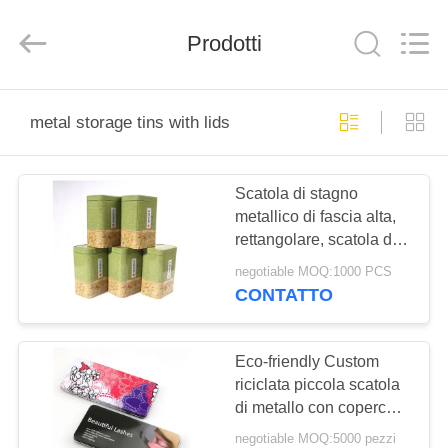
Lianyi
International
industrial
Prodotti
and
trading
co.,Ltd.
All
Rights
CASA
Reserved.
metal storage tins with lids
PRODOTTI
Scatola di stagno
metallico di fascia alta,
CIRCA
rettangolare, scatola di
NOI
olio metallico vuoto con
negotiable MOQ:1000 PCS
colore CMYK/Pantone
CONTATTO
GIRO
DELLA
Eco-friendly Custom
riciclata piccola scatola
FABBRICA
di metallo con coperchio
a cerniera per spazzola
negotiable MOQ:5000 pezzi