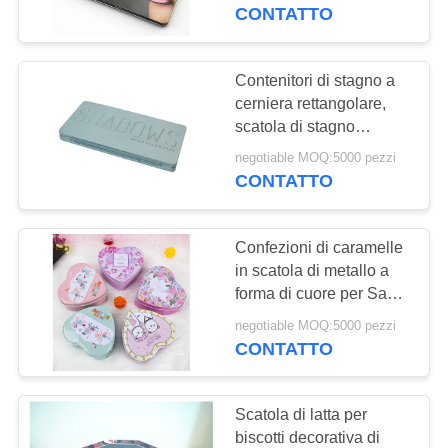
CONTROLLO
ciglia
CONTATTO
DI
QUALITÀ
Contenitori di stagno a
cerniera rettangolare,
scatola di stagno
CONTATTO
cosmetica per la palette
negotiable MOQ:5000 pezzi
STATI
di ombrelloni
CONTATTO
UNITI
Confezioni di caramelle
RICHIEDA
in scatola di metallo a
UNA
forma di cuore per San
Valentino e compleanno
CITAZIONE
negotiable MOQ:5000 pezzi
CONTATTO
MAPPA
Scatola di latta per
DEL
biscotti decorativa di