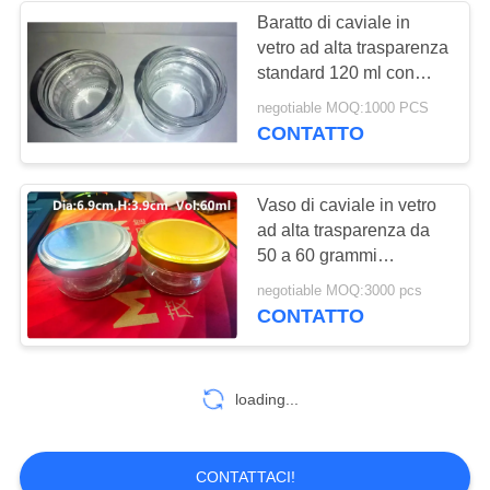
Baratto di caviale in
vetro ad alta trasparenza
standard 120 ml con
coperchio metallico
negotiable MOQ:1000 PCS
CONTATTO
Vaso di caviale in vetro
ad alta trasparenza da
50 a 60 grammi
approvato dalla FDA
negotiable MOQ:3000 pcs
CONTATTO
loading...
CONTATTACI!