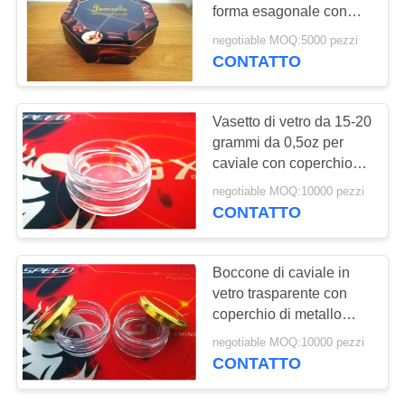
SITO
forma esagonale con
vetrina in PET stampata
negotiable MOQ:5000 pezzi
su misura
CONTATTO
PRIVACY
POLICY
Vasetto di vetro da 15-20
grammi da 0,5oz per
caviale con coperchio
metallico
negotiable MOQ:10000 pezzi
CONTATTO
Boccone di caviale in
vetro trasparente con
coperchio di metallo
approvato dalla FDA
negotiable MOQ:10000 pezzi
CONTATTO