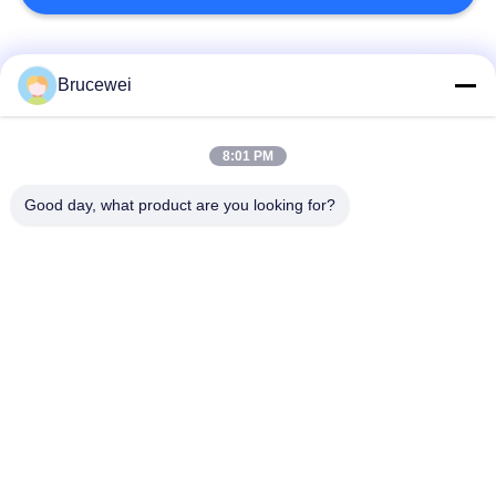
Categorie popolari
Tutti
Brucewei
Scatola d'imballaggio
Scatola di imballaggio
8:01 PM
di carta
per alimenti
Good day, what product are you looking for?
Scatola regalo in
Confezioni in cartone
carta rigida
Cornice fotografica
Imballaggio del
personalizzata
caviale
Bottiglia di vetro di
Metallo Tin Box
stoccaggio