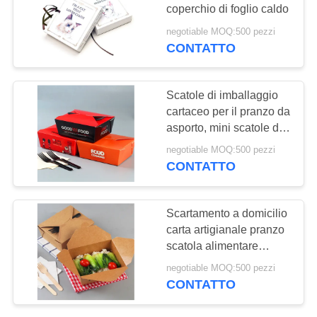
SITO
coperchio di foglio caldo
negotiable MOQ:500 pezzi
CONTATTO
11
PRIVACY
Cornice fotografica
POLICY
Scatole di imballaggio
personalizzata
cartaceo per il pranzo da
asporto, mini scatole di
imballaggio al dettaglio
negotiable MOQ:500 pezzi
CONTATTO
43
Scartamento a domicilio
Imballaggio del
carta artigianale pranzo
scatola alimentare
caviale
scatola di cibo carta
negotiable MOQ:500 pezzi
scatola standard
CONTATTO