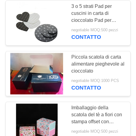
3 o 5 strati Pad per
cuscini in carta di
11
cioccolato Pad per
caramelle cibo - grado
negotiable MOQ:500 pezzi
Metallo Tin Box
CONTATTO
Piccola scatola di carta
alimentare pieghevole al
cioccolato
7
negotiable MOQ:1000 PCS
CONTATTO
Bottiglia di vetro di
stoccaggio
Imballaggio della
scatola del tè a fiori con
stampa offset con
dimensioni
negotiable MOQ:500 pezzi
personalizzate