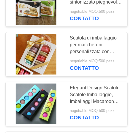
sintonizzato pieghevole
13
Rectangle per
negotiable MOQ:500 pezzi
Sacchetto frigorifero
l'imballaggio di biscotti
CONTATTO
a isolamento
Scatola di imballaggio
morbido
per maccheroni
personalizzata con
finestrino trasparente
negotiable MOQ:500 pezzi
15.7x12.8x5.8cm
CONTATTO
11
Sacchetti di plastica
Elegant Design Scatole
stampati su misura
Scatole Imballaggio,
Imballaggi Macaroon
Pieghevoli
negotiable MOQ:500 pezzi
CONTATTO
13