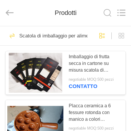
Lianyi
International
industrial
Prodotti
and
trading
co.,Ltd.
All
Rights
CASA
46
Reserved.
Scatola di imballaggio per alimenti
Scatola
PRODOTTI
d'imballaggio di
Imballaggio di frutta
secca in cartone su
carta
CIRCA
misura scatola di
NOI
cartone con spot di
negotiable MOQ:500 pezzi
stampa UV offset
CONTATTO
18
GIRO
Scatola di
DELLA
Placca ceramica a 6
fessure rotonda con
FABBRICA
imballaggio per
manico a colori
personalizzati
alimenti
negotiable MOQ:500 pezzi