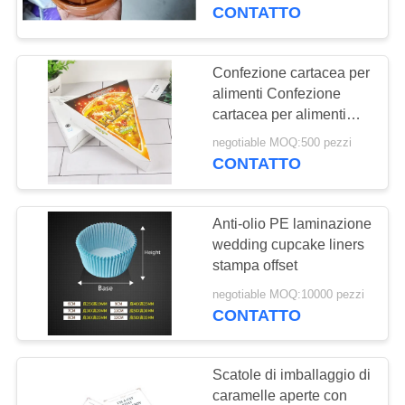
CONTROLLO
CONTATTO
DI
QUALITÀ
Confezione cartacea per
11
alimenti Confezione
Confezioni in
cartacea per alimenti
CONTATTO
Confezione cartacea per
cartone
negotiable MOQ:500 pezzi
STATI
alimenti Confezione
CONTATTO
cartacea per alimenti
UNITI
Confezione cartacea per
alimenti
Anti-olio PE laminazione
RICHIEDA
wedding cupcake liners
UNA
stampa offset
21
CITAZIONE
negotiable MOQ:10000 pezzi
Scatola regalo in
CONTATTO
carta rigida
MAPPA
Scatole di imballaggio di
DEL
caramelle aperte con