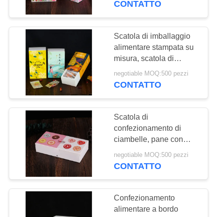
CONTATTO
8
Scatola di imballaggio
Brochure a colori
alimentare stampata su
misura, scatola di
cassetto di carta leggera
negotiable MOQ:500 pezzi
per il tè
CONTATTO
Scatola di
6
confezionamento di
Sottocosti per
ciambelle, pane con
cassetto, scatola di
bevande
negotiable MOQ:500 pezzi
confezionamento di
CONTATTO
snack riciclata.
promozionali
Confezionamento
alimentare a bordo