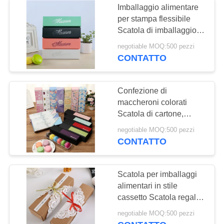
Imballaggio alimentare
Sacchetti di carta
per stampa flessibile
Scatola di imballaggio
per la vendita al
alimentare a capo aperto
negotiable MOQ:500 pezzi
Eco-friendly For
dettaglio
CONTATTO
Macaron
Confezione di
maccheroni colorati
13
Scatola di cartone,
autoadesivi
imballaggio alimentare
negotiable MOQ:500 pezzi
ecologico
CONTATTO
dell'etichetta di logo
Scatola per imballaggi
alimentari in stile
cassetto Scatola regalo
per macaroni facile da
8
negotiable MOQ:500 pezzi
trasportare e conservare