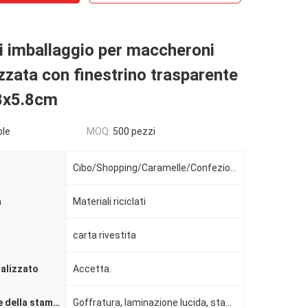
i imballaggio per maccheroni
zzata con finestrino trasparente
8x5.8cm
ble
MOQ:
500 pezzi
Cibo/Shopping/Caramelle/Confezione regalo/Matrimonio
a
Materiali riciclati
carta rivestita
alizzato
Accetta.
Manipolazione della stampa
Goffratura, laminazione lucida, stampaggio, rivestimento UV, rivestimento con vernice