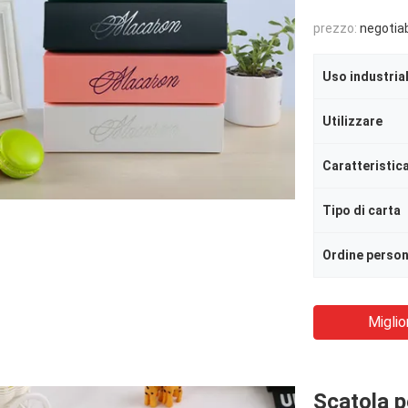
prezzo:
negotia
Uso industria
Utilizzare
Caratteristic
Tipo di carta
Ordine person
Miglio
Scatola pe