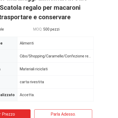
Scatola regalo per macaroni
 trasportare e conservare
ble
MOQ:
500 pezzi
le
Alimenti
Cibo/Shopping/Caramelle/Confezione regalo/Matrimonio
a
Materiali riciclati
carta rivestita
alizzato
Accetta.
r Prezzo
Parla Adesso.