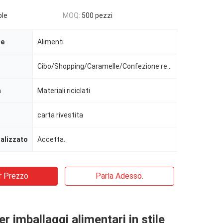
ble
MOQ:
500 pezzi
le
Alimenti
Cibo/Shopping/Caramelle/Confezione regalo/Matrimonio
a
Materiali riciclati
carta rivestita
alizzato
Accetta.
r Prezzo
Parla Adesso.
r imballaggi alimentari in stile