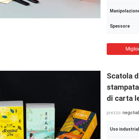
Spessore
Miglio
Scatola d
stampata 
di carta l
prezzo:
negotia
Uso industria