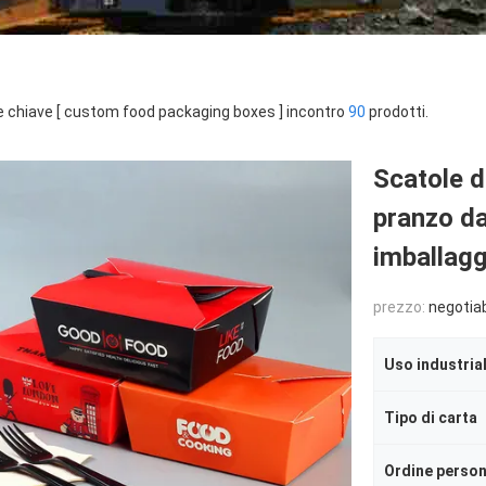
e chiave [ custom food packaging boxes ] incontro
90
prodotti.
Scatole d
pranzo da
imballagg
prezzo:
negotia
Uso industria
Tipo di carta
Ordine person