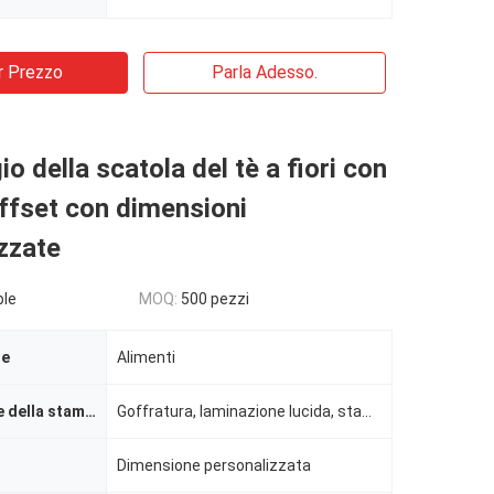
r Prezzo
Parla Adesso.
o della scatola del tè a fiori con
ffset con dimensioni
zzate
ble
MOQ:
500 pezzi
le
Alimenti
Manipolazione della stampa
Goffratura, laminazione lucida, stampaggio, rivestimento UV, rivestimento con vernice
Dimensione personalizzata