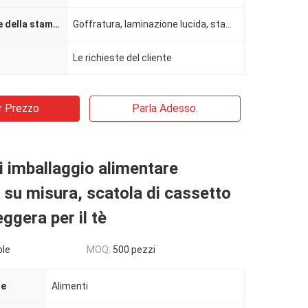
Manipolazione della stampa
Goffratura, laminazione lucida, stampaggio, rivestimento UV, rivestimento con vernice
Le richieste del cliente
r Prezzo
Parla Adesso.
i imballaggio alimentare
su misura, scatola di cassetto
eggera per il tè
ble
MOQ:
500 pezzi
le
Alimenti