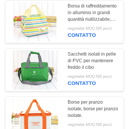
Borsa di raffreddamento
in alluminio in grandi
quantità riutilizzabile,
borsa di raffreddamento
negotiable MOQ:500 pezzi
per pranzo all' esterno,
CONTATTO
all' interno
Sacchetti isolati in pelle
di PVC per mantenere
freddo il cibo
negotiable MOQ:500 pezzi
CONTATTO
Borse per pranzo
isolate, borse per pranzo
isolate.
negotiable MOQ:500 pezzi