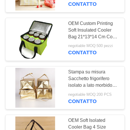
CONTROLLO
materiale di tessuto di
CONTATTO
lino
DI
QUALITÀ
OEM Custom Printing
Soft Insulated Cooler
Bag 21*13*14 Cm Con
CONTATTO
4L 16L 32L Capacità
negotiable MOQ:500 pezzi
STATI
CONTATTO
UNITI
Stampa su misura
RICHIEDA
Sacchetto frigorifero
UNA
isolato a lato morbido
dorato per picnic a porta
CITAZIONE
negotiable MOQ:200 PCS
esterna
CONTATTO
MAPPA
OEM Soft Isolated
DEL
Cooler Bag 4 Size