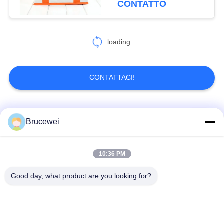
CONTATTO
loading...
CONTATTACI!
Categorie popolari
Tutti
Brucewei
Scatola d'imballaggio
Scatola di imballaggio
10:36 PM
di carta
per alimenti
Good day, what product are you looking for?
Scatola regalo in
Confezioni in cartone
carta rigida