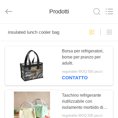
Lianyi
International
industrial
Prodotti
and
trading
co.,Ltd.
All
Rights
CASA
Reserved.
insulated lunch cooler bag
PRODOTTI
Borsa per refrigeratori,
borse per pranzo per
CIRCA
adulti.
NOI
negotiable MOQ:500 pezzi
CONTATTO
GIRO
DELLA
Taschino refrigerante
riutilizzabile con
FABBRICA
isolamento morbido di
grande capacità con
negotiable MOQ:500 pezzi