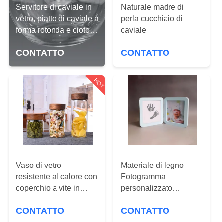
CONTROLLO
Servitore di caviale in
Naturale madre di
DI
vetro, piatto di caviale a
perla cucchiaio di
forma rotonda e ciotola
caviale
QUALITÀ
per il ghiaccio.
CONTATTO
CONTATTO
CONTATTO
STATI
HOT
UNITI
RICHIEDA
UNA
CITAZIONE
Vaso di vetro
Materiale di legno
resistente al calore con
Fotogramma
coperchio a vite in
personalizzato
MAPPA
legno di acacia
Bambino di 12 mesi Kit
DEL
CONTATTO
CONTATTO
di impronte manuali e