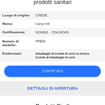
CONTROLLO
prodotti sanitari
DI
Luogo di origine:
CINESE
QUALITÀ
Marca:
Lianyi Intl
CONTATTO
Certificazione:
ISO9001，FDA,ROHS
STATI
Numero di
PPB04
modello:
UNITI
Evidenziare:
,
imballaggio di scatole di carta su misura
Scatola di imballaggio di carta
RICHIEDA
UNA
CONTATTACI!
CITAZIONE
DETTAGLI DI APERTURA
MAPPA
DEL