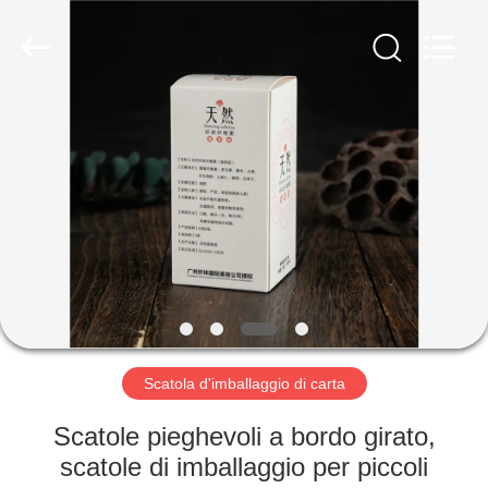
Lianyi
International
industrial
and
trading
co.,Ltd.
All
Rights
CASA
Reserved.
PRODOTTI
CIRCA
NOI
GIRO
DELLA
Scatola d'imballaggio di carta
FABBRICA
Scatole pieghevoli a bordo girato,
scatole di imballaggio per piccoli