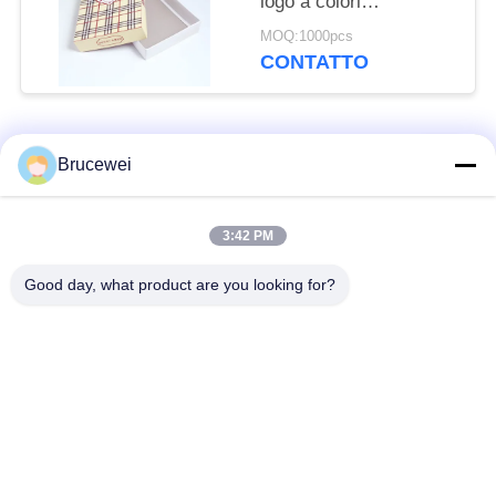
logo a colori
personalizzati Disegni
MOQ:1000pcs
di pizza durevole
CONTATTO
Materiale ecologico
Categorie popolari
Tutti
Brucewei
Scatola d'imballaggio
Scatola di imballaggio
3:42 PM
di carta
per alimenti
Good day, what product are you looking for?
Scatola regalo in
Confezioni in cartone
carta rigida
Cornice fotografica
Imballaggio del
personalizzata
caviale