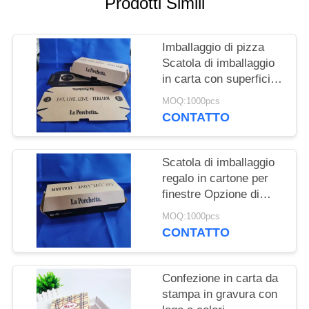
Prodotti Simili
SITO
Imballaggio di pizza
PRIVACY
Scatola di imballaggio
POLICY
in carta con superficie
di stampa a gravura,
MOQ:1000pcs
realizzata con carta
CONTATTO
adatta per imballaggi
per l'industria
alimentare
Scatola di imballaggio
regalo in cartone per
finestre Opzione di
imballaggio per pizza
MOQ:1000pcs
adatta che offre
CONTATTO
protezione e visibilità
per i prodotti alimentari
Confezione in carta da
stampa in gravura con