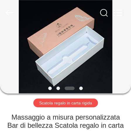
Lianyi
International
industrial
and
trading
co.,Ltd.
All
Rights
CASA
Reserved.
PRODOTTI
CIRCA
NOI
GIRO
DELLA
Scatola regalo in carta rigida
FABBRICA
Massaggio a misura personalizzata
Bar di bellezza Scatola regalo in carta