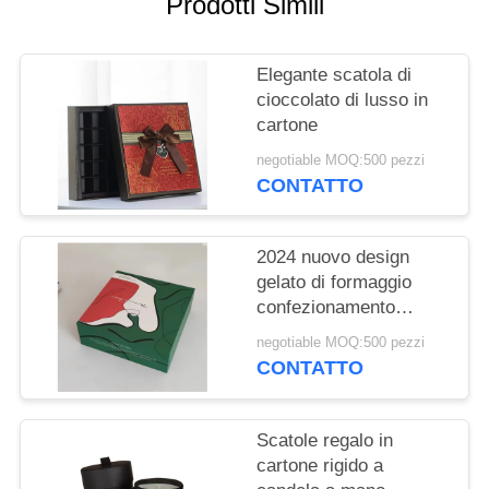
Prodotti Simili
SITO
Elegante scatola di
PRIVACY
cioccolato di lusso in
POLICY
cartone
negotiable MOQ:500 pezzi
CONTATTO
2024 nuovo design
gelato di formaggio
confezionamento
scatola regalo con
negotiable MOQ:500 pezzi
vassoio interno bianco
CONTATTO
sensibilità tocco
morbido sulla scatola
Scatole regalo in
cartone rigido a