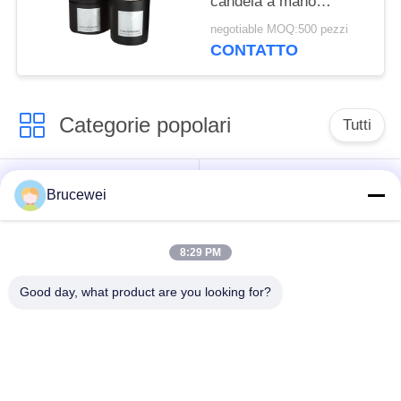
candela a mano
Stampa 4c
negotiable MOQ:500 pezzi
CONTATTO
Categorie popolari
Tutti
Scatola d'imballaggio
Scatola di imballaggio
Brucewei
di carta
per alimenti
8:29 PM
Scatola regalo in
Confezioni in cartone
carta rigida
Good day, what product are you looking for?
Cornice fotografica
Imballaggio del
personalizzata
caviale