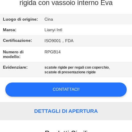
CONTROLLO
rigida con vassoio interno Eva
DI
Luogo di origine:
Cina
QUALITÀ
Marca:
Lianyi Intl
CONTATTO
Certificazione:
ISO9001，FDA
STATI
Numero di
RPGB14
modello:
UNITI
Evidenziare:
,
scatole rigide per regali con coperchio
scatole di presentazione rigide
RICHIEDA
UNA
CONTATTACI!
CITAZIONE
DETTAGLI DI APERTURA
MAPPA
DEL